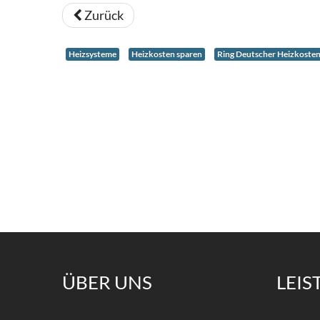
Zurück
Heizsysteme
Heizkosten sparen
Ring Deutscher Heizkoste
ÜBER
UNS
LEI