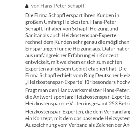
von Hans-Peter Schapfl
Die Firma Schapfl erspart ihren Kunden in
großem Umfang Heizkosten. Hans-Peter
Schapfl, Inhaber von Schapfl Heizung und
Sanitär als auch Heizkostenspar-Experte,
rechnet dem Kunden sehr genau die möglichen
Einsparungen für die Heizung aus. Dafür hat er
aus umfangreicher Erfahrung ein Konzept
entwickelt, mit welchem er sich zum echten
Experten auf diesem Gebiet etabliert hat. Die
Firma Schapfl erhielt vom Ring Deutscher Hei
„Heizkostenspar-Experte“ für besonders hochw
Fragt man den Handwerksmeister Hans-Peter Sc
die Antwort spontan: Heizkostenspar-Experte.
Heizkostensparer e.V., den insgesamt 253 Betr
Heizkostenspar-Experten, die dem Verband an
ein Konzept, mit dem das passende Heizsystem 
Auszeichnung vom Verband als Zeichen der Ane