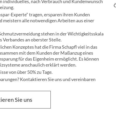
ein individuelles, nach Verbrauch und Kundenwunsch
Ö
eizung.
nspar-Experte“ tragen, ersparen ihren Kunden
d meistern alle notwendigen Arbeiten aus einer
 Schmutzvermeidung stehen in der Wichtigkeitsskala
 Verbandes an oberster Stelle.
ichen Konzeptes hat die Firma Schapfl viel in das
 zusammen mit dem Kunden der Maßanzug eines
nsparung für das Eigenheim ermöglicht. Es können
eizsysteme anschaulich erklärt werden.
sse von über 50% zu Tage.
sparungen? Kontaktieren Sie uns und vereinbaren
ieren Sie uns
ieren Sie uns