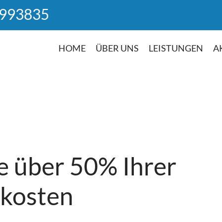
 993835
HOME
ÜBER UNS
LEISTUNGEN
A
e
über
50%
Ihrer
kosten