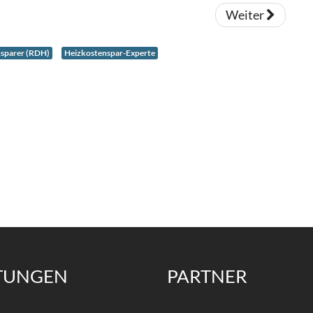
Weiter
nsparer (RDH)
Heizkostenspar-Experte
STUNGEN
PARTNER