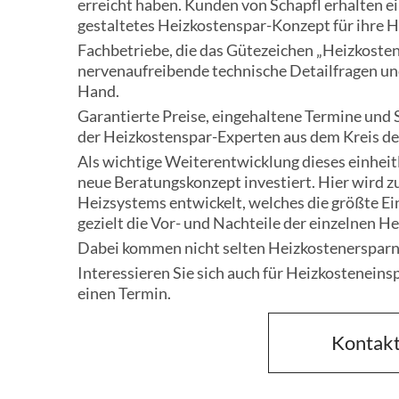
erreicht haben. Kunden von Schapfl erhalten 
gestaltetes Heizkostenspar-Konzept für ihre H
Fachbetriebe, die das Gütezeichen „Heizkoste
nervenaufreibende technische Detailfragen un
Hand.
Garantierte Preise, eingehaltene Termine und
der Heizkostenspar-Experten aus dem Kreis des
Als wichtige Weiterentwicklung dieses einheitl
neue Beratungskonzept investiert. Hier wird
Heizsystems entwickelt, welches die größte Ei
gezielt die Vor- und Nachteile der einzelnen H
Dabei kommen nicht selten Heizkostenersparni
Interessieren Sie sich auch für Heizkostenein
einen Termin.
Kontakt
Kontakt