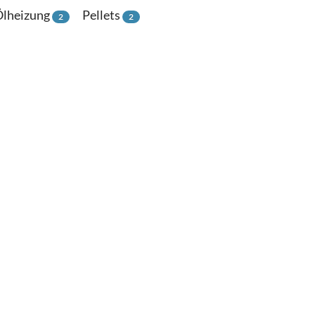
lheizung
Pellets
2
2