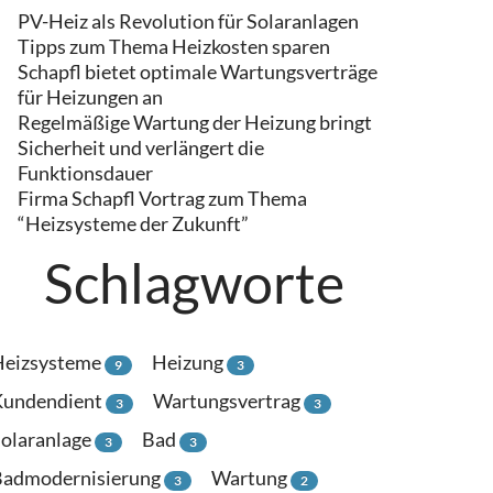
PV-Heiz als Revolution für Solaranlagen
Tipps zum Thema Heizkosten sparen
Schapfl bietet optimale Wartungsverträge
für Heizungen an
Regelmäßige Wartung der Heizung bringt
Sicherheit und verlängert die
Funktionsdauer
Firma Schapfl Vortrag zum Thema
“Heizsysteme der Zukunft”
Schlagworte
Heizsysteme
Heizung
9
3
Kundendient
Wartungsvertrag
3
3
olaranlage
Bad
3
3
Badmodernisierung
Wartung
3
2