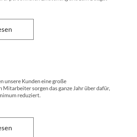
esen
esen
en unsere Kunden eine große
 Mitarbeiter sorgen das ganze Jahr über dafür,
Minimum reduziert.
esen
esen