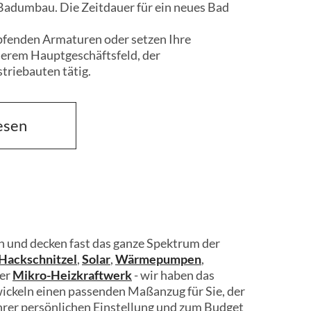
Badumbau. Die Zeitdauer für ein neues Bad
opfenden Armaturen oder setzen Ihre
serem Hauptgeschäftsfeld, der
triebauten tätig.
esen
esen
h und decken fast das ganze Spektrum der
/Hackschnitzel
,
Solar
,
Wärmepumpen
,
er
Mikro-Heizkraftwerk
- wir haben das
wickeln einen passenden Maßanzug für Sie, der
hrer persönlichen Einstellung und zum Budget