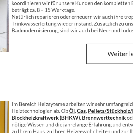
koordinieren wir für unsere Kunden den kompletten 
beträgt ca. 8 – 15 Werktage.
Natürlich reparieren oder erneuern wir auch ihre tr
Trinkwasserleitung wieder instand. Zusätzlich zu un
Badmodernisierung, sind wir auch bei Neu- und Indus
Weiter l
Weiter l
Im Bereich Heizsyteme arbeiten wir sehr umfangreic
Heiztechnologien ab. Ob
Öl
,
Gas
,
Pellets/Stückholz
Blockheizkraftwerk (BHKW)
,
Brennwerttechnik
od
nötige Wissen und die jahrelange Erfahrung und ent
zu Ihrem Haus, zu Ihren Heizgewohnheiten und zur I