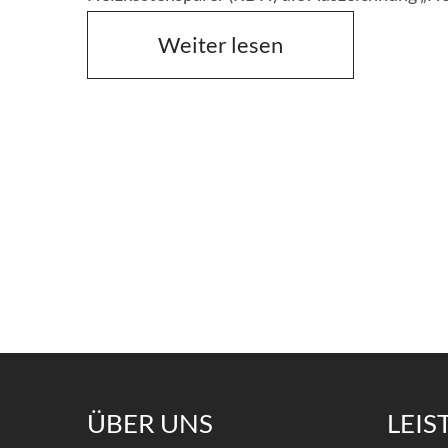
Weiter lesen
Weiter lesen
ÜBER
UNS
LEI