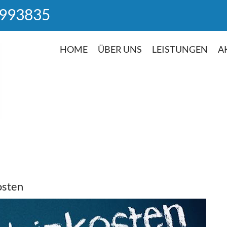
 993835
HOME
ÜBER UNS
LEISTUNGEN
A
osten