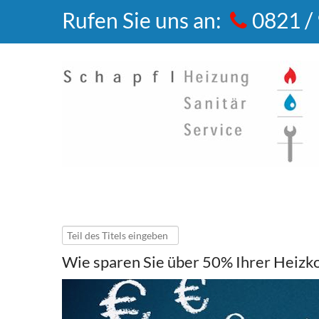
Rufen Sie uns an:
0821 /
Teil
des
Wie
sparen
Sie
über
50%
Ihrer
Heizk
Titels
eingeben